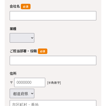
会社名
必須
業種
ご担当部署・役職
必須
住所
〒
[半角数字]